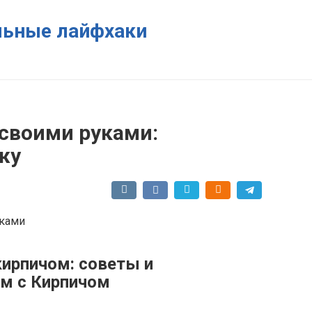
ельные лайфхаки
 своими руками:
жу
кирпичом: советы и
м с Кирпичом