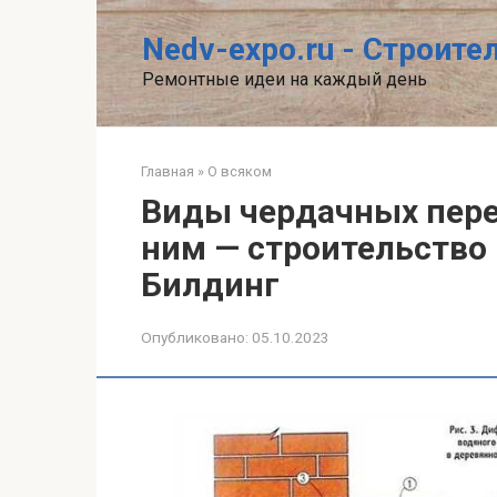
Перейти
к
Nedv-expo.ru - Строит
контенту
Ремонтные идеи на каждый день
Главная
»
О всяком
Виды чердачных пере
ним — строительство 
Билдинг
Опубликовано:
05.10.2023