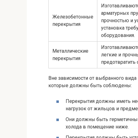
Изготавливаютс
арматурных пру
Железобетонные
прочностью и у
перекрытия
установка треб
оборудования.
Изготавливаютс
Металлические
легкие и прочн
перекрытия
предотвратить 
Вне зависимости от выбранного вида 
которые должны быть соблюдены:
Перекрытия должны иметь не
нагрузок от жильцов и предме
Они должны быть герметичным
холода в помещение ниже.
Перекрытия должны быть усто