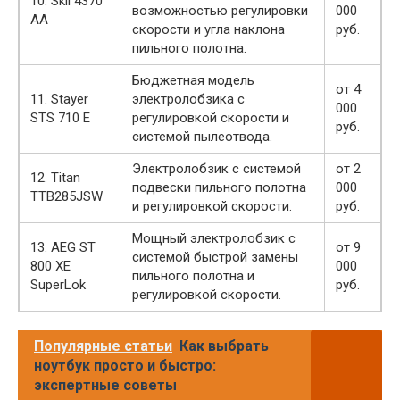
10. Skil 4370
возможностью регулировки
000
AA
скорости и угла наклона
руб.
пильного полотна.
Бюджетная модель
от 4
11. Stayer
электролобзика с
000
STS 710 E
регулировкой скорости и
руб.
системой пылеотвода.
Электролобзик с системой
от 2
12. Titan
подвески пильного полотна
000
TTB285JSW
и регулировкой скорости.
руб.
Мощный электролобзик с
13. AEG ST
от 9
системой быстрой замены
800 XE
000
пильного полотна и
SuperLok
руб.
регулировкой скорости.
Популярные статьи
Как выбрать
ноутбук просто и быстро:
экспертные советы