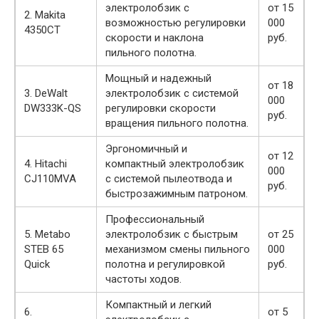
электролобзик с
от 15
2. Makita
возможностью регулировки
000
4350CT
скорости и наклона
руб.
пильного полотна.
Мощный и надежный
от 18
3. DeWalt
электролобзик с системой
000
DW333K-QS
регулировки скорости
руб.
вращения пильного полотна.
Эргономичный и
от 12
4. Hitachi
компактный электролобзик
000
CJ110MVA
с системой пылеотвода и
руб.
быстрозажимным патроном.
Профессиональный
5. Metabo
электролобзик с быстрым
от 25
STEB 65
механизмом смены пильного
000
Quick
полотна и регулировкой
руб.
частоты ходов.
Компактный и легкий
6.
от 5