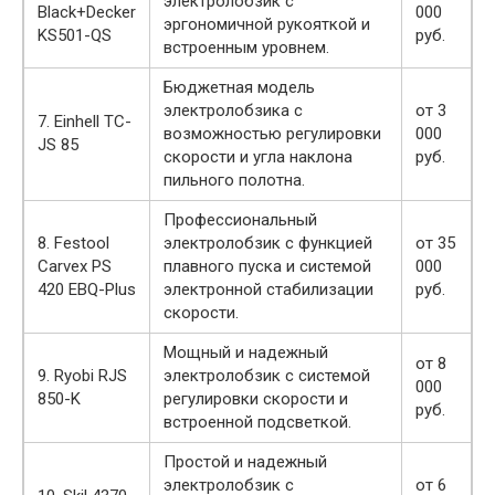
электролобзик с
Black+Decker
000
эргономичной рукояткой и
KS501-QS
руб.
встроенным уровнем.
Бюджетная модель
электролобзика с
от 3
7. Einhell TC-
возможностью регулировки
000
JS 85
скорости и угла наклона
руб.
пильного полотна.
Профессиональный
8. Festool
электролобзик с функцией
от 35
Carvex PS
плавного пуска и системой
000
420 EBQ-Plus
электронной стабилизации
руб.
скорости.
Мощный и надежный
от 8
9. Ryobi RJS
электролобзик с системой
000
850-K
регулировки скорости и
руб.
встроенной подсветкой.
Простой и надежный
электролобзик с
от 6