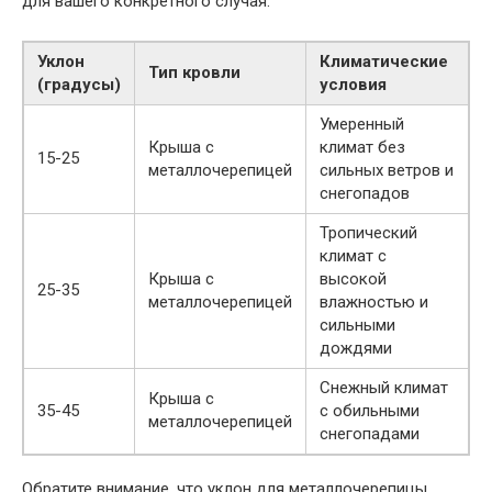
для вашего конкретного случая.
Уклон
Климатические
Тип кровли
(градусы)
условия
Умеренный
Крыша с
климат без
15-25
металлочерепицей
сильных ветров и
снегопадов
Тропический
климат с
Крыша с
высокой
25-35
металлочерепицей
влажностью и
сильными
дождями
Снежный климат
Крыша с
35-45
с обильными
металлочерепицей
снегопадами
Обратите внимание, что уклон для металлочерепицы