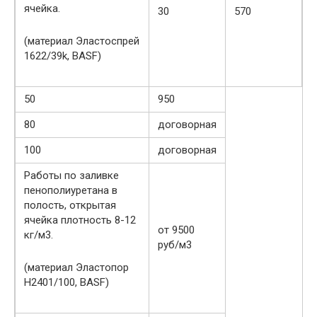
ячейка.
30
570
(материал Эластоспрей
1622/39k, BASF)
50
950
80
договорная
100
договорная
Работы по заливке
пенополиуретана в
полость, открытая
ячейка плотность 8-12
от 9500
кг/м3.
руб/м3
(материал Эластопор
Н2401/100, BASF)