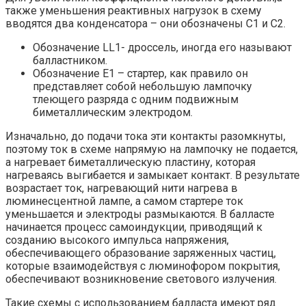
также уменьшения реактивных нагрузок в схему
вводятся два конденсатора – они обозначены С1 и С2.
Обозначение LL1- дроссель, иногда его называют
балластником.
Обозначение Е1 – стартер, как правило он
представляет собой небольшую лампочку
тлеющего разряда c одним подвижным
биметаллическим электродом.
Изначально, до подачи тока эти контакты разомкнуты,
поэтому ток в схеме напрямую на лампочку не подается,
а нагревает биметаллическую пластину, которая
нагреваясь выгибается и замыкает контакт. В результате
возрастает ток, нагревающий нити нагрева в
люминесцентной лампе, а самом стартере ток
уменьшается и электроды размыкаются. В балласте
начинается процесс самоиндукции, приводящий к
созданию высокого импульса напряжения,
обеспечивающего образование заряженных частиц,
которые взаимодействуя с люминофором покрытия,
обеспечивают возникновение светового излучения.
Такие схемы с использованием балласта имеют ряд