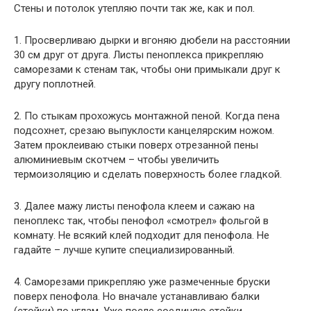
Стены и потолок утепляю почти так же, как и пол.
1. Просверливаю дырки и вгоняю дюбели на расстоянии
30 см друг от друга. Листы пеноплекса прикрепляю
саморезами к стенам так, чтобы они примыкали друг к
другу поплотней.
2. По стыкам прохожусь монтажной пеной. Когда пена
подсохнет, срезаю выпуклости канцелярским ножом.
Затем проклеиваю стыки поверх отрезанной пены
алюминиевым скотчем – чтобы увеличить
термоизоляцию и сделать поверхность более гладкой.
3. Далее мажу листы пенофола клеем и сажаю на
пеноплекс так, чтобы пенофол «смотрел» фольгой в
комнату. Не всякий клей подходит для пенофола. Не
гадайте – лучше купите специализированный.
4. Саморезами прикрепляю уже размеченные бруски
поверх пенофола. Но вначале устанавливаю балки
(стойки) по углам. Уже после соединяю стойки