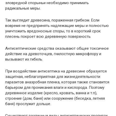
зловредной спорыньи необходимо принимать
радикальные меры.
Так выглядит древесина, пораженная грибком. Если
вовремя не предпринять надлежащие меры и полностью
уничтожить вредоносные споры, то в короткий срок
плесень покроет всю деревянную поверхность
Антисептические средства оказывают общее токсичное
действие на древоточцев, гнилостную микрофлору и
вызывают их гибель.
При воздействии антисептика на древесине образуется
защитная, неблагоприятная для жизнедеятельности
паразитов анаэробная пленка, которая также становится
барьером для проникания влаги и кислорода. Поэтому
деревянное изделие (кресло, кровать, ванна и т.п),
строение (дом, баня) или сооружение (беседка, летняя
баня) прослужит дольше.
Существуют различные виды антисептических пропиток