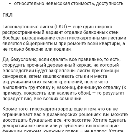
относительно невысокая стоимость, доступность.
ГКЛ
Гипсокартонные листы (ГКЛ) — еще один широко
распространенный вариант отделки балконных стен.
Вообще, выравнивание стен гипсокартонными листами
является общепринятым при ремонте всей квартиры, а
не только балкона или лоджии.
Да, безусловно, если сделать все правильно, то есть,
соорудить прочный деревянный каркас, на который
впоследствии будут закреплены листы при помощи
саморезов, затем зашпаклевать стыки и места
вкручивания этих самых креплений, после чего
выполнить грунтовку и, наконец, финишную отделку (к
примеру, покрасить или наклеить обои), — то результат
порадует вас, вне всяких сомнений.
Кроме того, гипсокартон хорош еще и тем, что он не
ограничивает вас в дизайнерских решениях: вы можете
воссоздать буквально все, что захотите. Хотите сделать
декоративные ниши или углубления, выполняющие
функции, скажем, книжных полок — не вопрос. Хотите