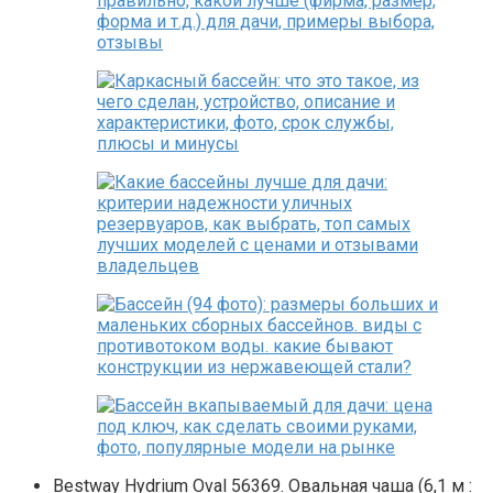
Bestway Hydrium Oval 56369. Овальная чаша (6,1 м :