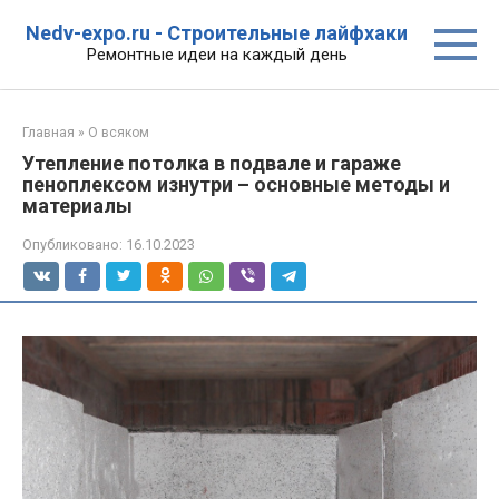
Перейти
Nedv-expo.ru - Строительные лайфхаки
к
Ремонтные идеи на каждый день
контенту
Главная
»
О всяком
Утепление потолка в подвале и гараже
пеноплексом изнутри – основные методы и
материалы
Опубликовано:
16.10.2023