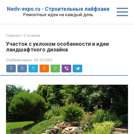
Перейти
Nedv-expo.ru - Строительные лайфхаки
к
Ремонтные идеи на каждый день
контенту
Главная
»
О всяком
Участок с уклоном особенности и идеи
ландшафтного дизайна
Опубликовано:
05.10.2023