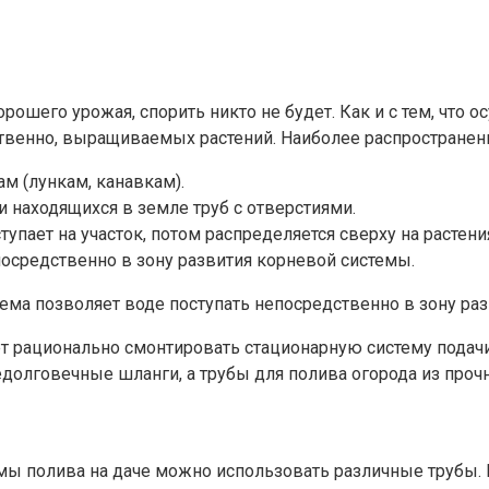
орошего урожая, спорить никто не будет. Как и с тем, что
ственно, выращиваемых растений. Наиболее распростране
м (лункам, канавкам).
 находящихся в земле труб с отверстиями.
упает на участок, потом распределяется сверху на растен
осредственно в зону развития корневой системы.
ема позволяет воде поступать непосредственно в зону ра
ет рационально смонтировать стационарную систему пода
недолговечные шланги, а трубы для полива огорода из про
емы полива на даче можно использовать различные трубы. 