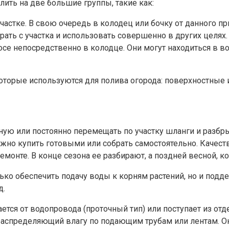
ить на две большие группы, такие как:
частке. В свою очередь в колодец или бочку от данного 
рать с участка и использовать совершенно в других целях.
росе непосредственно в колодце. Они могут находиться в 
которые используются для полива огорода: поверхностные 
ную или постоянно перемещать по участку шланги и разб
жно купить готовыми или собрать самостоятельно. Качеств
ремонте. В конце сезона ее разбирают, а поздней весной, 
лько обеспечить подачу воды к корням растений, но и под
д.
тся от водопровода (проточный тип) или поступает из отд
 распределяющий влагу по подающим трубам или лентам. О