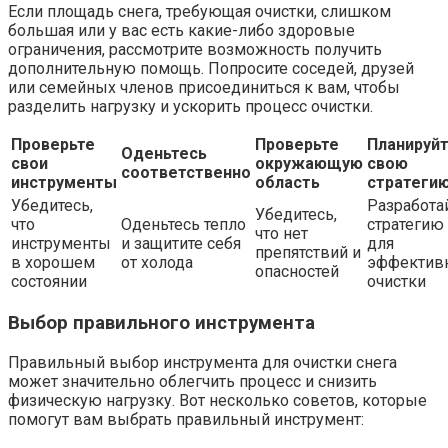
Если площадь снега, требующая очистки, слишком
большая или у вас есть какие-либо здоровые
ограничения, рассмотрите возможность получить
дополнительную помощь. Попросите соседей, друзей
или семейных членов присоединиться к вам, чтобы
разделить нагрузку и ускорить процесс очистки.
Проверьте
Проверьте
Планируй
Оденьтесь
свои
окружающую
свою
соответственно
инструменты
область
стратеги
Убедитесь,
Разработа
Убедитесь,
что
Оденьтесь тепло
стратегию
что нет
инструменты
и защитите себя
для
препятствий и
в хорошем
от холода
эффектив
опасностей
состоянии
очистки
Выбор правильного инструмента
Правильный выбор инструмента для очистки снега
может значительно облегчить процесс и снизить
физическую нагрузку. Вот несколько советов, которые
помогут вам выбрать правильный инструмент: