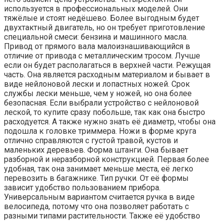
используется в профессиональных моделей. Они
тяжёлые и стоят недёшево. Более выгодным будет
двухтактный двигатель, но он требует приготовление
специальной смеси: бензина и машинного масла.
Привод от прямого вала малоизнашивающийся в
отличие от привода с металлическим тросом. Лучше
если он будет располагаться в верхней части. Режущая
часть. Она является расходным материалом и бывает в
виде нейлоновой лески и лопастных ножей. Срок
службы лески меньше, чем у ножей, но она более
безопасная. Если выбрали устройство с нейлоновой
леской, то купите сразу побольше, так как она быстро
расходуется. А также нужно знать её диаметр, чтобы она
подошла к головке триммера. Ножи в форме круга
отлично справляются с густой травой, кустов и
маленьких деревьев. Форма штанги. Она бывает
разборной и неразборной конструкцией. Первая более
удобная, так она занимает меньше места, её легко
перевозить в багажнике. Тип ручки. От её формы
зависит удобство пользованием прибора.
Универсальным вариантом считается ручка в виде
велосипеда, потому что она позволяет работать с
разными типами растительности. Также её удобство