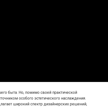
его быта. Но, помимо своей практической
точником особого эстетического наслаждения.
длагает широкий спектр дизайнерских решений,