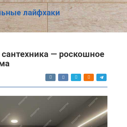
ельные лайфхаки
 сантехника — роскошное
ома