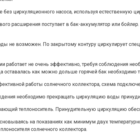
е без циркуляционного насоса, используя естественную ц
ового расширения поступает в бак-аккумулятор или бойлер.
оды не возможен. По закрытому контуру циркулирует спец
ции работает не очень эффективно, требуя соблюдения не
 оставалась как можно дольше горячей бак необходимо т
фективной работы солнечного коллектора, схема подключе
аждения необходимо прекращать циркуляцию воды принуд
зающий теплоноситель. Принудительную циркуляцию обесп
основываясь на показаниях как минимум двух температурн
еплоносителя солнечного коллектора.