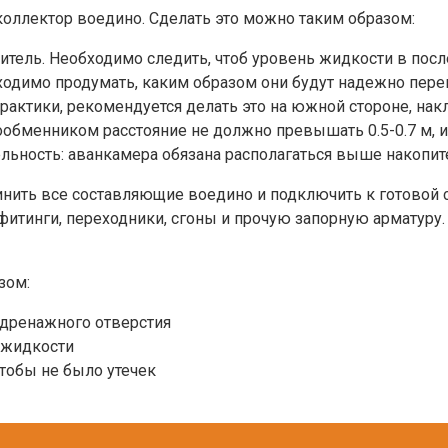
коллектор воедино. Сделать это можно таким образом:
тель. Необходимо следить, чтоб уровень жидкости в после
бходимо продумать, каким образом они будут надежно пер
актики, рекомендуется делать это на южной стороне, накл
ообменником расстояние не должно превышать 0.5-0.7 м,
льность: аванкамера обязана располагаться выше накопит
нить все составляющие воедино и подключить к готовой с
 фитинги, переходники, сгоны и прочую запорную арматур
зом:
 дренажного отверстия
 жидкости
тобы не было утечек