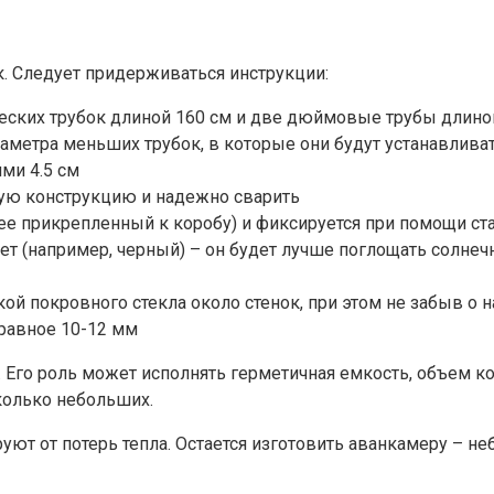
к. Следует придерживаться инструкции:
еских трубок длиной 160 см и две дюймовые трубы длино
аметра меньших трубок, в которые они будут устанавливать
ми 4.5 см
ную конструкцию и надежно сварить
нее прикрепленный к коробу) и фиксируется при помощи с
 (например, черный) – он будет лучше поглощать солнечн
й покровного стекла около стенок, при этом не забыв о
 равное 10-12 мм
. Его роль может исполнять герметичная емкость, объем к
колько небольших.
уют от потерь тепла. Остается изготовить аванкамеру – н