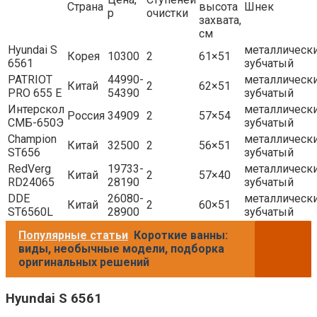
Страна
высота
Шнек
р
очистки
захвата,
см
Hyundai S
металлическ
Корея
10300
2
61×51
6561
зубчатый
PATRIOT
44990-
металлическ
Китай
2
62×51
PRO 655 E
54390
зубчатый
Интерскол
металлическ
Россия
34909
2
57×54
СМБ-650Э
зубчатый
Champion
металлическ
Китай
32500
2
56×51
ST656
зубчатый
RedVerg
19733-
металлическ
Китай
2
57×40
RD24065
28190
зубчатый
DDE
26080-
металлическ
Китай
2
60×51
ST6560L
28900
зубчатый
Популярные статьи
Короткие ванны:
виды, необычные модели, подборка
оригинальных решений
Hyundai S 6561