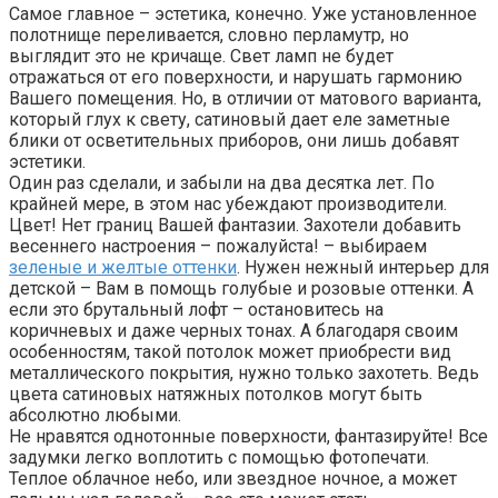
Самое главное – эстетика, конечно. Уже установленное
полотнище переливается, словно перламутр, но
выглядит это не кричаще. Свет ламп не будет
отражаться от его поверхности, и нарушать гармонию
Вашего помещения. Но, в отличии от матового варианта,
который глух к свету, сатиновый дает еле заметные
блики от осветительных приборов, они лишь добавят
эстетики.
Один раз сделали, и забыли на два десятка лет. По
крайней мере, в этом нас убеждают производители.
Цвет! Нет границ Вашей фантазии. Захотели добавить
весеннего настроения – пожалуйста! – выбираем
зеленые и желтые оттенки
. Нужен нежный интерьер для
детской – Вам в помощь голубые и розовые оттенки. А
если это брутальный лофт – остановитесь на
коричневых и даже черных тонах. А благодаря своим
особенностям, такой потолок может приобрести вид
металлического покрытия, нужно только захотеть. Ведь
цвета сатиновых натяжных потолков могут быть
абсолютно любыми.
Не нравятся однотонные поверхности, фантазируйте! Все
задумки легко воплотить с помощью фотопечати.
Теплое облачное небо, или звездное ночное, а может