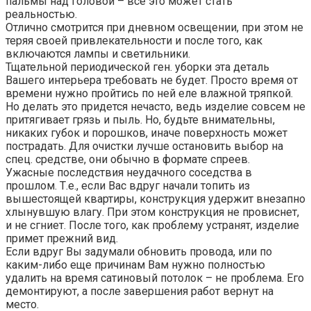
пальмы над головой – все это может стать
реальностью.
Отлично смотрится при дневном освещении, при этом не
теряя своей привлекательности и после того, как
включаются лампы и светильники.
Тщательной периодической ген. уборки эта деталь
Вашего интерьера требовать не будет. Просто время от
времени нужно пройтись по ней еле влажной тряпкой.
Но делать это придется нечасто, ведь изделие совсем не
притягивает грязь и пыль. Но, будьте внимательны,
никаких губок и порошков, иначе поверхность может
пострадать. Для очистки лучше остановить выбор на
спец. средстве, они обычно в формате спреев.
Ужасные последствия неудачного соседства в
прошлом. Т.е., если Вас вдруг начали топить из
вышестоящей квартиры, конструкция удержит внезапно
хлынувшую влагу. При этом конструкция не провиснет,
и не сгниет. После того, как проблему устранят, изделие
примет прежний вид.
Если вдруг Вы задумали обновить провода, или по
каким-либо еще причинам Вам нужно полностью
удалить на время сатиновый потолок – не проблема. Его
демонтируют, а после завершения работ вернут на
место.