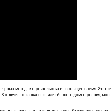
ярных методов строительства в настоящее время. Этот тип
е. В отличие от каркасного или сборного домостроения, м
я — его прочность и долговечность. За счет непрерывног