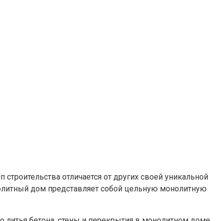
 строительства отличается от других своей уникальной
онолитный дом представляет собой цельную монолитную
о литья бетона, стены и перекрытия в монолитном доме