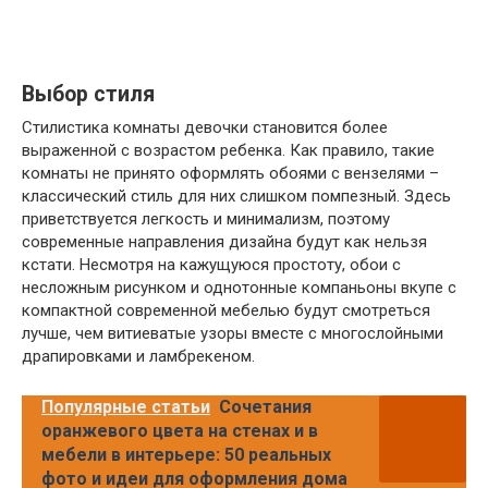
Выбор стиля
Стилистика комнаты девочки становится более
выраженной с возрастом ребенка. Как правило, такие
комнаты не принято оформлять обоями с вензелями –
классический стиль для них слишком помпезный. Здесь
приветствуется легкость и минимализм, поэтому
современные направления дизайна будут как нельзя
кстати. Несмотря на кажущуюся простоту, обои с
несложным рисунком и однотонные компаньоны вкупе с
компактной современной мебелью будут смотреться
лучше, чем витиеватые узоры вместе с многослойными
драпировками и ламбрекеном.
Популярные статьи
Сочетания
оранжевого цвета на стенах и в
мебели в интерьере: 50 реальных
фото и идеи для оформления дома