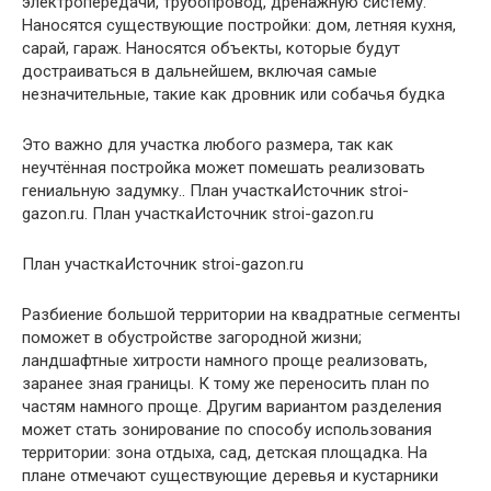
электропередачи, трубопровод, дренажную систему.
Наносятся существующие постройки: дом, летняя кухня,
сарай, гараж. Наносятся объекты, которые будут
достраиваться в дальнейшем, включая самые
незначительные, такие как дровник или собачья будка
Это важно для участка любого размера, так как
неучтённая постройка может помешать реализовать
гениальную задумку.. План участкаИсточник stroi-
gazon.ru. План участкаИсточник stroi-gazon.ru
План участкаИсточник stroi-gazon.ru
Разбиение большой территории на квадратные сегменты
поможет в обустройстве загородной жизни;
ландшафтные хитрости намного проще реализовать,
заранее зная границы. К тому же переносить план по
частям намного проще. Другим вариантом разделения
может стать зонирование по способу использования
территории: зона отдыха, сад, детская площадка. На
плане отмечают существующие деревья и кустарники