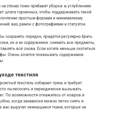
а стенах тоже прибавят уборки: в углублениях
нет штата горничных, чтобы поддерживать такой
едпочтение простым формам и минимализму.
ний: ваз, рамок с фотографиями и статуэток.
бы сохранять порядок, придётся регулярно брать
полки, но и их содержимое: снимать все предметы,
ставлять всё снова. Если хотите меньше охотиться
фы. Очень хочется показывать содержимое
ы.
 уходе текстиля
систый текстиль собирает грязь и требует
асто пылесосить и периодически вызывать
нег. По возможности откажитесь от ковров и
обно, когда занавески можно легко снять и
е вас выручат немнущиеся ткани, которые не