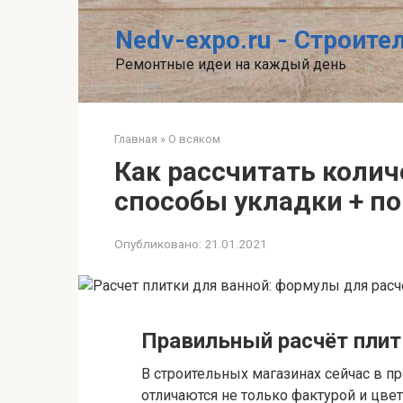
Перейти
к
Nedv-expo.ru - Строит
контенту
Ремонтные идеи на каждый день
Главная
»
О всяком
Как рассчитать колич
способы укладки + п
Опубликовано:
21.01.2021
Правильный расчёт плит
В строительных магазинах сейчас в п
отличаются не только фактурой и цвет