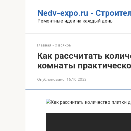
Перейти
к
Nedv-expo.ru - Строит
контенту
Ремонтные идеи на каждый день
Главная
»
О всяком
Как рассчитать колич
комнаты практическо
Опубликовано:
16.10.2023