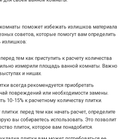
й комнаты поможет избежать излишков материала
лезных советов, которые помогут вам определить
ь излишков:
перед тем как приступить к расчету количества
авильно измерили площадь ванной комнаты. Важно
 выступах и нишах.
литки всегда рекомендуется приобретать
учай повреждений или необходимости замены.
ь 10-15% к расчетному количеству плитки.
литки: перед тем как начать расчет, определите
орую вы собираетесь использовать. Это позволит
ство плиток, которое вам понадобится.
и укладке плитки вам может потребоваться ее