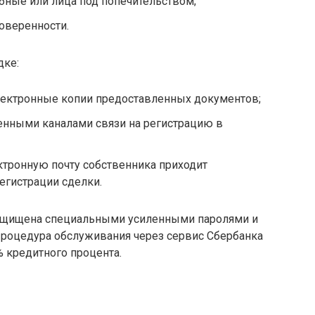
бные или лица под попечительством;
доверенности.
дке:
лектронные копии предоставленных документов;
нными каналами связи на регистрацию в
ктронную почту собственника приходит
егистрации сделки.
защищена специальными усиленными паролями и
роцедура обслуживания через сервис Сбербанка
% кредитного процента.