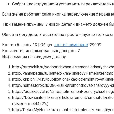
Собрать конструкцию и установить переключатель н
Если же не работает сама кнопка переключения с крана 
При замене пружины у новой детали диаметр должен бы
Обновить эту деталь достаточно просто – нужно только 
Кол-во блоков: 13 | Общее
кол-во символов
: 29009
Количество использованных доноров: 7
Информация по каждому донору:
http://stroychik.ru/vodosnabzhenie/remont-odnorycha
http://vannapedia.ru/santex/kran/sharovyj-smesitel.ht
http://kirpich174.ru/publications/kak-otremontirovat-
http://nemasterok.ru/380-kak-otremontirovat-sharovyy
https://aqua-sovet.ru/smesiteli/remont-odnorychazhno
https://bez-santehnika.ru/articles/remont/smesiteli-ra
символов 444 (2%)
http://DekorMyHome.ru/remont-i-oformlenie/remontiry