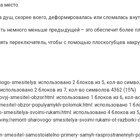
а место.
на душ, скорее всего, деформировалась или сломалась вну
ть немного меньше предыдущей – это обеспечит более пл
снять переключатель, чтобы с помощью плоскогубцев накру
zhnogo-smesitelya: использовано 2 блоков из 5, кол-во симв
ml: использовано 2 блоков из 7, кол-во символов 4362 (15%)
sharovyj-smesitel-obzor.html: использовано 1 блоков из 6, кол
-smesitel-obzor-populyarnykh-polomok.html: использовано 1 б
go-smesitelya-svoimi-rukami.html: использовано 4 блоков из 
koviny/remont-sharovogo-smesitelya-svoimi-rukami-ot-razborki-
em-smesitel-samostoiatelno-primery-samyh-rasprostranennyh-