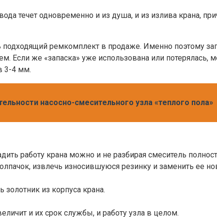
 вода течет одновременно и из душа, и из излива крана, 
ть подходящий ремкомплект в продаже. Именно поэтому з
. Если же «запаска» уже использована или потерялась, м
 3-4 мм.
тельности насосно-смесительного узла «теплого пола»
ладить работу крана можно и не разбирая смеситель полно
лпачок, извлечь износившуюся резинку и заменить ее нов
ь золотник из корпуса крана.
еличит и их срок службы, и работу узла в целом.