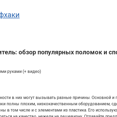
йфхаки
ель: обзор популярных поломок и спо
вности в них могут вызывать разные причины. Основной и 
нки полны плохим, низкокачественным оборудованием, сде
ы в том числе и с элементами из пластика. Его используют
раться на качество, нежели на дешевизну. Отдавайте пр