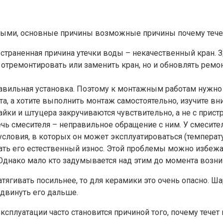
ыми, основные причины возможные причины почему течет 
страненная причина утечки воды – некачественный кран. З
тремонтировать или заменить кран, но и обновлять ремонт 
правильная установка. Поэтому к монтажным работам нужно
а, а хотите выполнить монтаж самостоятельно, изучите вни
айки и штуцера закручиваются чувствительно, а не с прист
чь смесителя – неправильное обращение с ним. У смесителя
словия, в которых он может эксплуатироваться (температура
стать его естественный износ. Этой проблемы можно избе
 Однако мало кто задумывается над этим до момента возн
тягивать посильнее, то для керамики это очень опасно. 
едвинуть его дальше.
плуатации часто становится причиной того, почему течет 