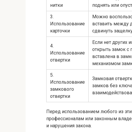
нитки
поднять или опус
3.
Можно воспользо
Использование
вставить между 
карточки
сдвинуть защелку
Если нет других 
4.
открыть замок с
Использование
вставлена в зам
отвертки
механизмом замк
5.
Замковая отвертк
Использование
замков без ключа
замкового
взаимодействоват
отвертки
Перед использованием любого из эти
профессионалам или законным владе
и нарушения закона.