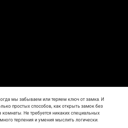
огда мы забываем или теряем ключ от замка. И
колько простых способов, как открыть замок без
из комнаты. Не требуется никаких специальных
много терпения и умения мыслить логически.