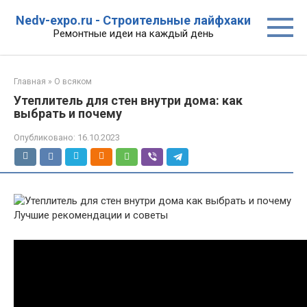
Перейти
Nedv-expo.ru - Строительные лайфхаки
к
Ремонтные идеи на каждый день
контенту
Главная
»
О всяком
Утеплитель для стен внутри дома: как
выбрать и почему
Опубликовано:
16.10.2023