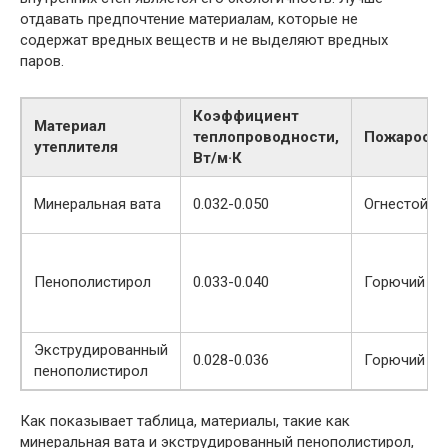
отдавать предпочтение материалам, которые не
содержат вредных веществ и не выделяют вредных
паров.
Коэффициент
Материал
теплопроводности,
Пожароопа
утеплителя
Вт/м·К
Минеральная вата
0.032-0.050
Огнестойки
Пенополистирол
0.033-0.040
Горючий
Экструдированный
0.028-0.036
Горючий
пенополистирол
Как показывает таблица, материалы, такие как
минеральная вата и экструдированный пенополистирол,