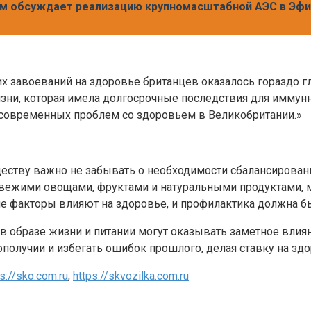
ом обсуждает реализацию крупномасштабной АЭС в Эф
х завоеваний на здоровье британцев оказалось гораздо гл
зни, которая имела долгосрочные последствия для иммунн
 современных проблем со здоровьем в Великобритании.»
еству важно не забывать о необходимости сбалансированн
 свежими овощами, фруктами и натуральными продуктами, 
ие факторы влияют на здоровье, и профилактика должна б
 в образе жизни и питании могут оказывать заметное влия
ополучии и избегать ошибок прошлого, делая ставку на зд
s://sko.com.ru
,
https://skvozilka.com.ru