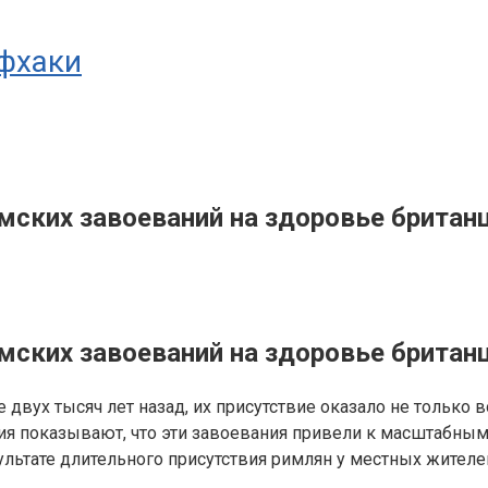
йфхаки
мских завоеваний на здоровье британ
мских завоеваний на здоровье британ
двух тысяч лет назад, их присутствие оказало не только в
я показывают, что эти завоевания привели к масштабным 
льтате длительного присутствия римлян у местных жителей