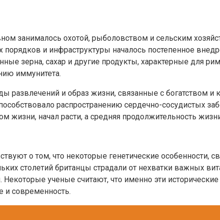
ном занималось охотой, рыболовством и сельским хозяйст
х порядков и инфраструктуры началось постепенное внедр
ные зерна, сахар и другие продукты, характерные для рим
нию иммунитета.
иды развлечений и образ жизни, связанные с богатством и
пособствовало распространению сердечно-сосудистых забо
зом жизни, начал расти, а средняя продолжительность жи
ствуют о том, что некоторые генетические особенности, 
ольких столетий британцы страдали от нехватки важных ви
Некоторые ученые считают, что именно эти исторические
е и современность.